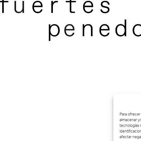
Para ofrecer
almacenar y/
tecnologías 
identificacio
afectar nega